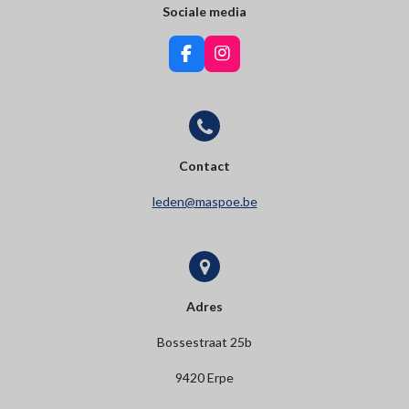
Sociale media
F
I
a
n
c
s
e
t
b
a
o
g
o
r
Contact
k
a
m
leden@maspoe.be
Adres
Bossestraat 25b
9420 Erpe