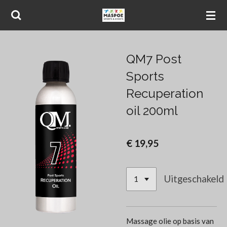
Ga
direct
naar
de
QM7 Post
hoofdinhoud
Sports
Recuperation
oil 200ml
€ 19,95
Uitgeschakeld
Massage olie op basis van