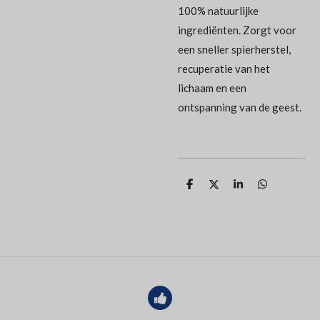
100% natuurlijke
ingrediënten. Zorgt voor
een sneller spierherstel,
recuperatie van het
lichaam en een
ontspanning van de geest.
D
D
S
D
e
e
h
e
l
e
a
l
e
l
r
e
n
e
n