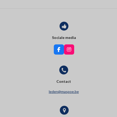
Sociale media
F
I
a
n
c
s
e
t
b
a
o
g
o
r
Contact
k
a
m
leden@maspoe.be