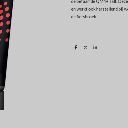
de befaamde QM4+ zalf. Deze 
en werkt ook herstellend bij 
de fietsbroek.
D
D
S
e
e
h
l
e
a
e
l
r
n
e