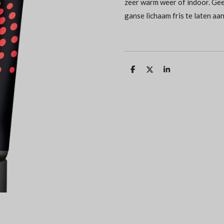
zeer warm weer of indoor. Gee
ganse lichaam fris te laten 
D
D
S
e
e
h
l
e
a
e
l
r
n
e