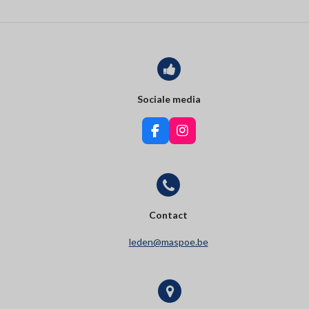
Sociale media
F
I
a
n
c
s
e
t
b
a
o
g
o
r
Contact
k
a
m
leden@maspoe.be