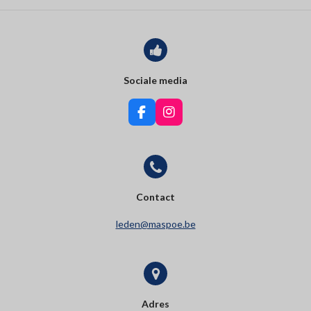
Sociale media
F
I
a
n
c
s
e
t
b
a
o
g
o
r
Contact
k
a
m
leden@maspoe.be
Adres