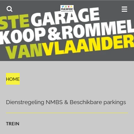
Ga
direct
naar
de
hoofdinhoud
HOME
Dienstregeling NMBS & Beschikbare parkings
TREIN