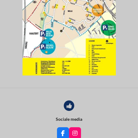
Sociale media
F
I