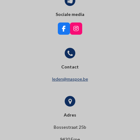
Sociale media
F
I
a
n
c
s
e
t
b
a
o
g
o
r
Contact
k
a
m
leden@maspoe.be
Adres
Bossestraat 25b
9420 Erpe