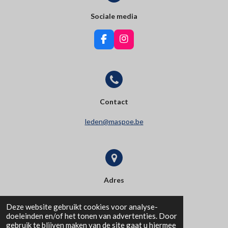
Sociale media
F
I
a
n
c
s
e
t
b
a
o
g
o
r
Contact
k
a
m
leden@maspoe.be
Adres
Bossestraat 25b
Deze website gebruikt cookies voor analyse-
doeleinden en/of het tonen van advertenties. Door
9420 Erpe
gebruik te blijven maken van de site gaat u hiermee