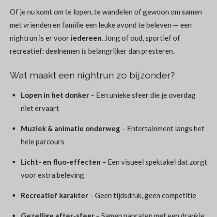
Of je nu komt om te lopen, te wandelen of gewoon om samen
met vrienden en familie een leuke avond te beleven — een
nightrun is er voor
iedereen
. Jong of oud, sportief of
recreatief: deelnemen is belangrijker dan presteren.
Wat maakt een nightrun zo bijzonder?
Lopen in het donker
– Een unieke sfeer die je overdag
niet ervaart
Muziek & animatie onderweg
– Entertainment langs het
hele parcours
Licht- en fluo-effecten
– Een visueel spektakel dat zorgt
voor extra beleving
Recreatief karakter
– Geen tijdsdruk, geen competitie
Gezellige after-sfeer
– Samen napraten met een drankje