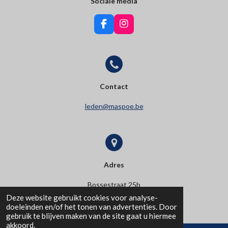
Sociale media
F
I
a
n
c
s
e
t
b
a
o
g
o
r
Contact
k
a
m
leden@maspoe.be
Adres
Bossestraat 25b
Deze website gebruikt cookies voor analyse-
9420 Erpe
doeleinden en/of het tonen van advertenties. Door
gebruik te blijven maken van de site gaat u hiermee
akkoord.