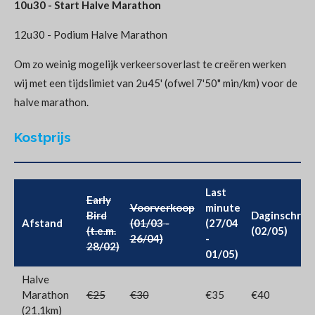
10u30 - Start Halve Marathon
12u30 - Podium Halve Marathon
Om zo weinig mogelijk verkeersoverlast te creëren werken
wij met een tijdslimiet van 2u45' (ofwel 7'50" min/km) voor de
halve marathon.
Kostprijs
Last
Early
Voorverkoop
minute
Bird
Daginschrijv
Afstand
(01/03 -
(27/04
(t.e.m.
(02/05)
26/04)
-
28/02)
01/05)
Halve
Marathon
€25
€30
€35
€40
(21,1km)