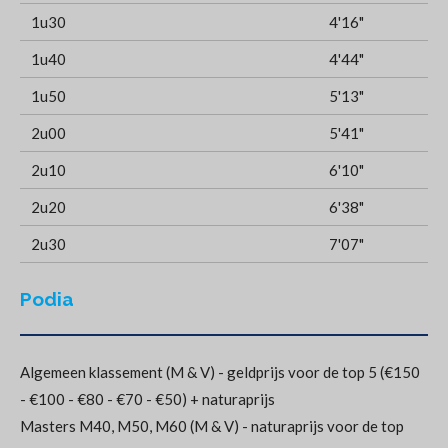
1u30
4'16"
1u40
4'44"
1u50
5'13"
2u00
5'41"
2u10
6'10"
2u20
6'38"
2u30
7'07"
Podia
Algemeen klassement (M & V) - geldprijs voor de top 5 (€150
- €100 - €80 - €70 - €50) + naturaprijs
Masters M40, M50, M60 (M & V) - naturaprijs voor de top