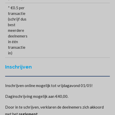
* €0.5 per
transactie
(schrijf dus
best
meerdere
deelnemers
in één
transactie
in)
Inschrijven
Inschrijven online mogelijk tot vrijdagavond 01/05!
Daginschrijving mogelijk aan €40,00.
Door in te schrijven, verklaren de deelnemers zich akkoord
met het
reglement
.