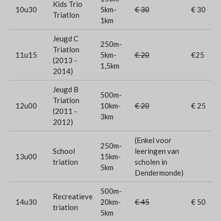
Kids Trio
10u30
5km-
€ 30
€ 30
Triatlon
1km
Jeugd C
250m-
Triatlon
11u15
5km-
€ 20
€25
(2013 -
1,5km
2014)
Jeugd B
500m-
Triatlon
12u00
10km-
€ 20
€ 25
(2011 -
3km
2012)
(Enkel voor
250m-
School
leeringen van
13u00
15km-
triatlon
scholen in
5km
Dendermonde)
500m-
Recreatieve
14u30
20km-
€ 45
€ 50
triatlon
5km