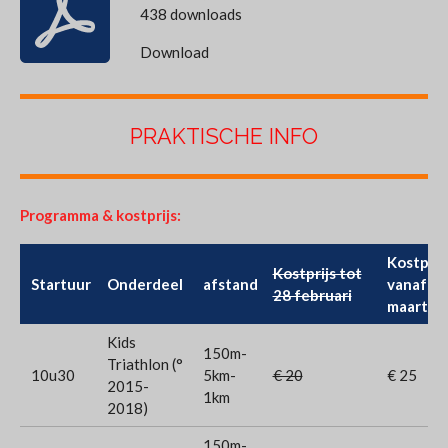
438 downloads
Download
PRAKTISCHE INFO
Programma & kostprijs:
Kostprij
Kostprijs tot
Startuur
Onderdeel
afstand
vanaf 1
28 februari
maart
Kids
150m-
Triathlon (°
10u30
5km-
€ 20
€ 25
2015-
1km
2018)
150m-